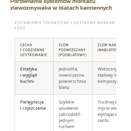
Porównanie systemów montażu
zlewozmywaka w blatach kamiennych
ZESTAWIENIE TECHNICZNE I UŻYTKOWE MERKAM
ŁÓDŹ
CECHA
ZLEW
ZLEW NAKŁADANY
I CODZIENNE
PODWIESZANY
(NABLATOWY)
UŻYTKOWANIE
(PODBLATOWY)
Estetyka
Jednolita,
Widoczny rant
i wygląd
nowoczesna
stalowy lub
kuchni
powierzchnia
kompozytowy
blatu
Pielęgnacja
Szybkie
Trudniejsze
i czyszczenie
usuwanie
mycie wokół
zabrudzeń
wystającego
jednym
rantu
ruchem