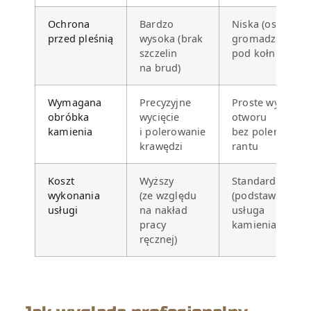
Ochrona
Bardzo
Niska (osady
przed pleśnią
wysoka (brak
gromadzą się
szczelin
pod kołnieżem)
na brud)
Wymagana
Precyzyjne
Proste wycięcie
obróbka
wycięcie
otworu
kamienia
i polerowanie
bez polerowani
krawędzi
rantu
Koszt
Wyższy
Standardowy
wykonania
(ze względu
(podstawowa
usługi
na nakład
usługa
pracy
kamieniarska)
ręcznej)