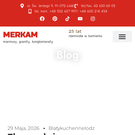
ul. Św. Jerzego 9, 91-072 Łódź
tel/fax. 42 630 60 03
tel. kom. +48 502 627 957
/ +48 600 218 454
25 lat
MERKAM
rzemiosła w kamieniu
marmury, granity, konglomeraty
Blog
STRONA GŁÓWNA
BLOG
ZLEW PODWIESZANY CZY NAKŁADANY? CO WYBRAĆ DO BLATU
Z KONGLOMERATU, KWARCYTU I GRANITU? | BLOG MERKAM
29 Maja, 2026
Blatykuchennelodz