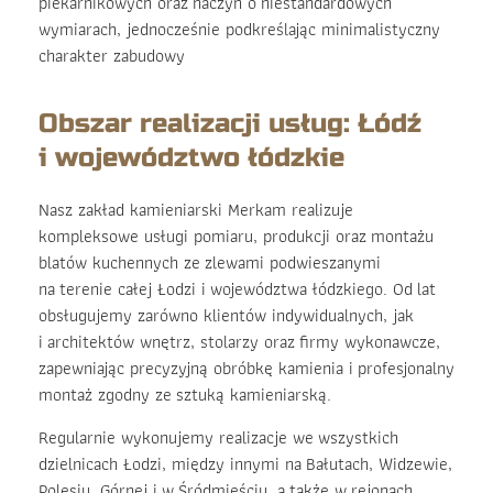
piekarnikowych oraz naczyń o niestandardowych
wymiarach, jednocześnie podkreślając minimalistyczny
charakter zabudowy
Obszar realizacji usług: Łódź
i województwo łódzkie
Nasz zakład kamieniarski Merkam realizuje
kompleksowe usługi pomiaru, produkcji oraz montażu
blatów kuchennych ze zlewami podwieszanymi
na terenie całej Łodzi i województwa łódzkiego. Od lat
obsługujemy zarówno klientów indywidualnych, jak
i architektów wnętrz, stolarzy oraz firmy wykonawcze,
zapewniając precyzyjną obróbkę kamienia i profesjonalny
montaż zgodny ze sztuką kamieniarską.
Regularnie wykonujemy realizacje we wszystkich
dzielnicach Łodzi, między innymi na Bałutach, Widzewie,
Polesiu, Górnej i w Śródmieściu, a także w rejonach