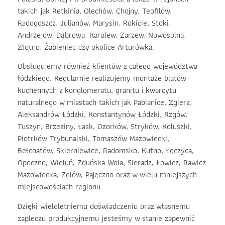
takich jak Retkinia, Olechów, Chojny, Teofilów,
Radogoszcz, Julianów, Marysin, Rokicie, Stoki,
Andrzejów, Dąbrowa, Karolew, Zarzew, Nowosolna,
Złotno, Żabieniec czy okolice Arturówka.
Obsługujemy również klientów z całego województwa
łódzkiego. Regularnie realizujemy montaże blatów
kuchennych z konglomeratu, granitu i kwarcytu
naturalnego w miastach takich jak Pabianice, Zgierz,
Aleksandrów Łódzki, Konstantynów Łódzki, Rzgów,
Tuszyn, Brzeziny, Łask, Ozorków, Stryków, Koluszki,
Piotrków Trybunalski, Tomaszów Mazowiecki,
Bełchatów, Skierniewice, Radomsko, Kutno, Łęczyca,
Opoczno, Wieluń, Zduńska Wola, Sieradz, Łowicz, Rawicz
Mazowiecka, Zelów, Pajęczno oraz w wielu mniejszych
miejscowościach regionu.
Dzięki wieloletniemu doświadczeniu oraz własnemu
zapleczu produkcyjnemu jesteśmy w stanie zapewnić