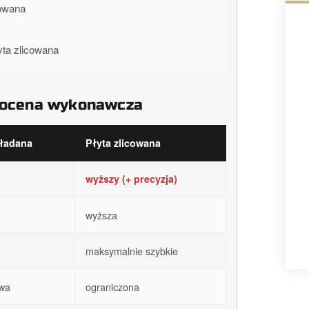
cowana
ta zlicowana
 ocena wykonawcza
kładana
Płyta zlicowana
wyższy (+ precyzja)
wyższa
maksymalnie szybkie
twa
ograniczona