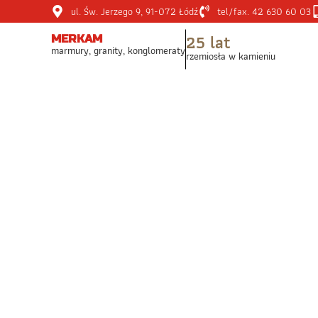
ul. Św. Jerzego 9, 91-072 Łódź
tel/fax. 42 630 60 03
25 lat
MERKAM
marmury, granity, konglomeraty
rzemiosła w kamieniu
STRONA GŁÓ