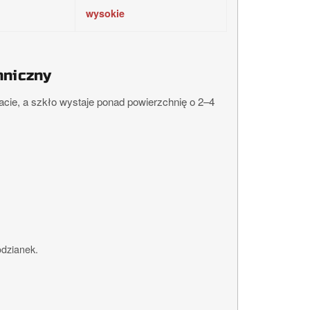
wysokie
hniczny
lacie, a szkło wystaje ponad powierzchnię o 2–4
odzianek.