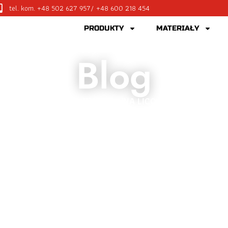
tel. kom. +48 502 627 957
/ +48 600 218 454
PRODUKTY
MATERIAŁY
Blog
WNA
BLOG
PŁYTA INDUKCYJNA LICOWANA Z BLATEM