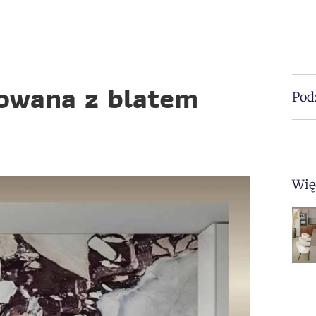
cowana z blatem
Podz
Wię