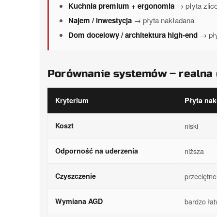
Kuchnia premium + ergonomia
→ płyta zli
Najem / inwestycja
→ płyta nakładana
Dom docelowy / architektura high-end
→ pły
Porównanie systemów – realna
Kryterium
Płyta na
Koszt
niski
Odporność na uderzenia
niższa
Czyszczenie
przeciętne
Wymiana AGD
bardzo ła