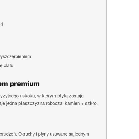
eń
 wyszczerbieniem
ę blatu.
tem premium
cyzyjnego uskoku, w którym płyta zostaje
aje jedna płaszczyzna robocza: kamień + szkło.
abrudzeń. Okruchy i płyny usuwane są jednym