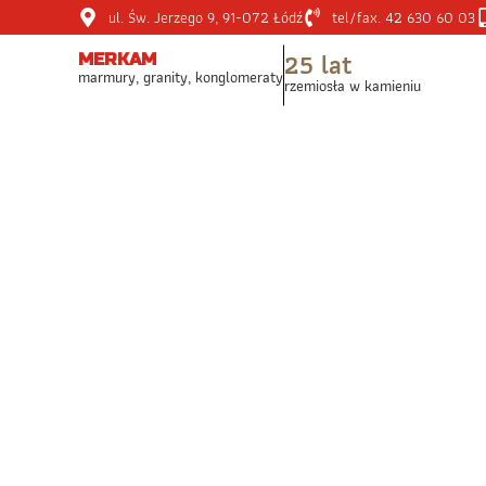
ul. Św. Jerzego 9, 91-072 Łódź
tel/fax. 42 630 60 03
25 lat
MERKAM
marmury, granity, konglomeraty
rzemiosła w kamieniu
STRONA GŁÓWNA
BLOG
KONGLOMERAT 