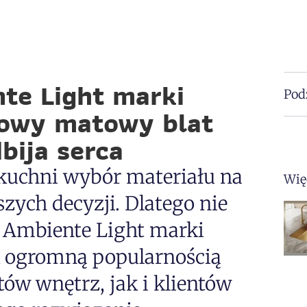
te Light marki
Podz
kowy matowy blat
bija serca
kuchni wybór materiału na
Wię
szych decyzji. Dlatego nie
 Ambiente Light marki
ak ogromną popularnością
ów wnętrz, jak i klientów