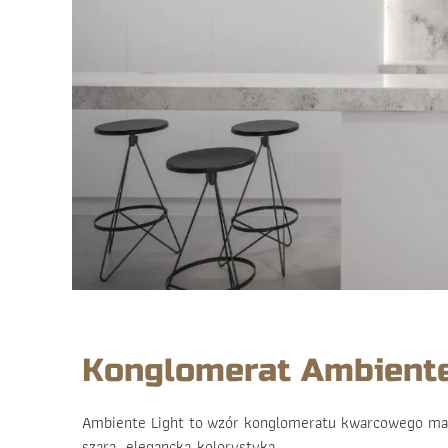
Konglomerat Ambiente
Ambiente Light to wzór konglomeratu kwarcowego mark
szarą, elegancką kolorystyką.