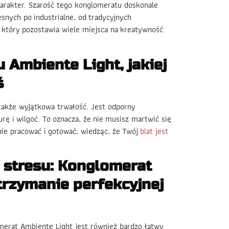
arakter. Szarość tego konglomeratu doskonale
nych po industrialne, od tradycyjnych
 który pozostawia wiele miejsca na kreatywność
 Ambiente Light, jakiej
ś
 także wyjątkowa trwałość. Jest odporny
ę i wilgoć. To oznacza, że nie musisz martwić się
ie pracować i gotować, wiedząc, że Twój
blat jest
z stresu: Konglomerat
trzymanie perfekcyjnej
omerat Ambiente Light jest również bardzo łatwy