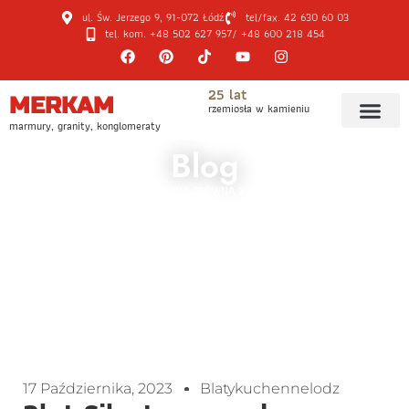
ul. Św. Jerzego 9, 91-072 Łódź
tel/fax. 42 630 60 03
tel. kom. +48 502 627 957
/ +48 600 218 454
25 lat
MERKAM
rzemiosła w kamieniu
marmury, granity, konglomeraty
Blog
STRONA GŁÓWNA
BLOG
BLAT SILESTONE SUEDE – KONGLOMERAT KWARCOWY
17 Października, 2023
Blatykuchennelodz