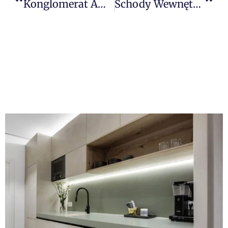
Konglomerat Ambiente Light Marki Technistone: Wyjątkowy Matowy Blat Kuchenny, Który Podbija Serca
Schody Wewnętrzne Z Konglomeratu