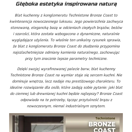
Głęboka estetyka inspirowana naturą
Blat kuchenny z konglomeratu Technistone Bronze Coast to
kwintesencja nowoczesnego luksusu. Jego powierzchnia zachwyca
stonowaną, elegancką bazą w odcieniach ciepłych brązów, beżów
i szarości, która została wzbogacona o dynamiczne, naturalnie
wyglądające użylenia. To właśnie ten unikalny rysunek sprawia,
że blat z konglomeratu Bronze Coast do złudzenia przypomina
najszlachetniejsze odmiany kamienia naturalnego, zachowując
przy tym znacznie lepsze parametry techniczne.
Dzięki swojej wyrafinowanej palecie barw, blat kuchenny
Technistone Bronze Coast na wymiar staje się sercem kuchni. Nie
dominuje wnętrza, lecz nadaje mu prestiżowego charakteru. To
idealne rozwiązanie dla osób, które zadają sobie pytanie: jaki blat
do ciemnej lub drewnianej kuchni będzie najlepszy? Bronze Coast
odpowiada na te potrzeby, łącząc przytulność brązu z
nowoczesnym, niemal industrialnym sznytem.