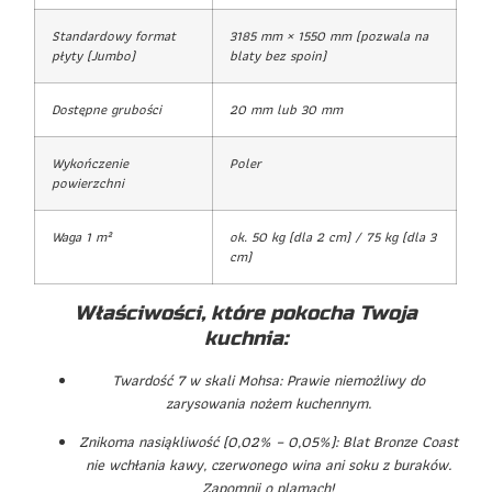
Standardowy format
3185 mm × 1550 mm (pozwala na
płyty (Jumbo)
blaty bez spoin)
Dostępne grubości
20 mm lub 30 mm
Wykończenie
Poler
powierzchni
Waga 1 m²
ok. 50 kg (dla 2 cm) / 75 kg (dla 3
cm)
Właściwości, które pokocha Twoja
kuchnia:
Twardość 7 w skali Mohsa: Prawie niemożliwy do
zarysowania nożem kuchennym.
Znikoma nasiąkliwość (0,02% – 0,05%): Blat Bronze Coast
nie wchłania kawy, czerwonego wina ani soku z buraków.
Zapomnij o plamach!