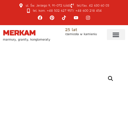
ul. Św. Jerzego 9, 91-072 Łódź
tel/fax. 42 630 60 03
tel. kom. +48 502 627 957
/ +48 600 218 454
25 lat
MERKAM
rzemiosła w kamieniu
marmury, granity, konglomeraty