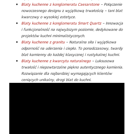
Blaty kuchenne z konglomeratu Caesarstone
– Połączenie
nowoczesnego designu z wyjątkową trwałością – tani blat
kwarcowy o wysokiej estetyce.
Blaty kuchenne z konglomeratu Smart Quartz
– Innowacja
i funkcjonalność na najwyższym poziomie, dedykowane do
projektów kuchni minimalistycznych.
Blaty kuchenne z granitu
– Naturalna siła i wyjątkowa
odporność na uderzenia i ciepło. To ponadczasowy, twardy
blat kamienny do każdej klasycznej i rustykalnej kuchni.
Blaty kuchenne z kwarcytu naturalnego
– Luksusowa
trwałość i niepowtarzalne piękno autentycznego kamienia.
Rozwiązanie dla najbardziej wymagających klientów
ceniących unikalny, drogi blat do kuchni.