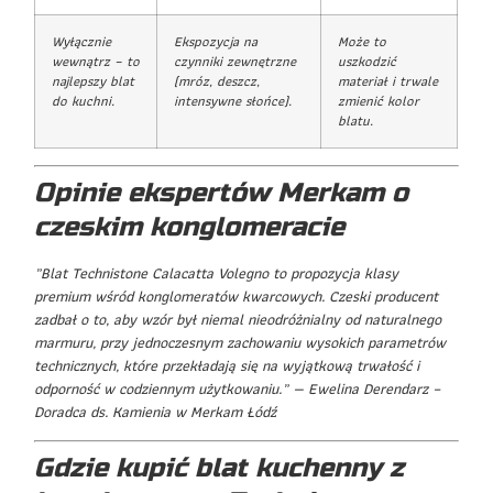
Wyłącznie
Ekspozycja na
Może to
wewnątrz – to
czynniki zewnętrzne
uszkodzić
najlepszy blat
(mróz, deszcz,
materiał i trwale
do kuchni.
intensywne słońce).
zmienić kolor
blatu.
Opinie ekspertów Merkam o
czeskim konglomeracie
„Blat Technistone Calacatta Volegno to propozycja klasy
premium wśród konglomeratów kwarcowych. Czeski producent
zadbał o to, aby wzór był niemal nieodróżnialny od naturalnego
marmuru, przy jednoczesnym zachowaniu wysokich parametrów
technicznych, które przekładają się na wyjątkową trwałość i
odporność w codziennym użytkowaniu.” — Ewelina Derendarz –
Doradca ds. Kamienia w Merkam Łódź
Gdzie kupić blat kuchenny z