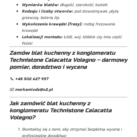
Wymiarów blatów:
długość, szerokość, kształt
Rodzaju i liczby otworów:
pod zlewozmywak, płytę
grzewczą, baterię itp.
Wykończenia krawędzi (frezy):
rodzaj frezowania
krawędzi
Lokalizacji montażu:
Łódź, woj. łódzkie czy inna część
Polski
Zamów blat kuchenny z konglomeratu
Technistone Calacatta Volegno – darmowy
pomiar, doradztwo i wycena
📞
+48 502 627 957
📧
merkamlodz@o2.pl
Jak zamówić blat kuchenny z
konglomeratu Technistone Calacatta
Volegno?
Skontaktuj się z nami, aby otrzymać bezpłatną wycenę i
profesjonalne doradztwo