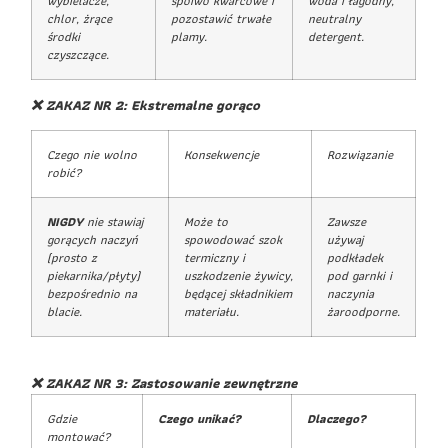
wybielacze,
spoiwo kwarcowe i
woda i łagodny,
chlor, żrące
pozostawić trwałe
neutralny
środki
plamy.
detergent.
czyszczące.
❌ ZAKAZ NR 2: Ekstremalne gorąco
Czego nie wolno
Konsekwencje
Rozwiązanie
robić?
NIGDY
nie stawiaj
Może to
Zawsze
gorących naczyń
spowodować szok
używaj
(prosto z
termiczny i
podkładek
piekarnika/płyty)
uszkodzenie żywicy,
pod garnki i
bezpośrednio na
będącej składnikiem
naczynia
blacie.
materiału.
żaroodporne.
❌ ZAKAZ NR 3: Zastosowanie zewnętrzne
Gdzie
Czego unikać?
Dlaczego?
montować?