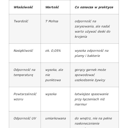
Właściwość
Wartość
Co oznacza w praktyce
Twardość
7 Mohsa
odporność na
zarysowania, ale nadal
warto używać deski do
krojenia
Nasiąkliwość
ok. 0,05%
wysoka odporność na
plamy i bakterie
Odporność na
wysoka, ale
gorący garnek może
temperaturę
nie
spowodować
punktowa
uszkodzenie żywicy
Powtarzalność
wysoka
łatwiejsze spasowanie
wzoru
przy łączeniach niż
marmur
Odporność UV
umiarkowana
do wnętrz, nie na pełne
nasłonecznienie