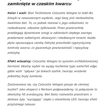
zamknięte w czeskim kwarcu
Kolor i wzór
: Blat Technistone Calacatta Volegno to hołd dla
klasyki w nowoczesnym wydaniu. Jego bazą jest nieskazitelna,
świetlista biel. To, co jednak stanowi o jego unikalności, to
rozbudowane, odważne żyłkowanie. Przez powierzchnię
przebiegają dynamiczne smugi w odcieniach ciepłego szarego,
przełamane subtelnymi, złotawymi i miedzianymi tonami. Każda
płyta opuszczająca czeską fabrykę przechodzi rygorystyczną
kontrolę wzorca, co gwarantuje powtarzalność i najwyższą
estetykę.
Efekt wizualny:
Calacatta Volegno to synonim architektonicznej
harmonii. Idealny wybór na wyspy kuchenne typu waterfall edge,
gdzie wzór „spływa” po bokach szafek, tworząc wrażenie
jednolitej bryły kamienia.
Zastanawiasz się, czy Calacatta Volegno pasuje do ciemnej
kuchni? Jako eksperci z Merkam podpowiadamy: to połączenie to
absolutny hit aranżacyjny. Biel blatu rozświetla przestrzeń, a
złotawe żyły „wyciągają” ciepło z oświetlenia LED, tworząc efekt
przytulnego luksusu