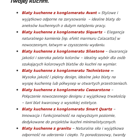
Twojej kuchni.
Blaty kuchenne z konglomeratu Avant
–
Stylowe i
wyjątkowo odporne na zarysowania – idealne blaty do
aneksów kuchennych o dużym natężeniu pracy.
Blaty kuchenne z konglomeratu Siquartz
– Elegancja
naturalnego kamienia (np. efekt marmuru Calacatta) w
nowoczesnym, łatwym w czyszczeniu wydaniu.
Blaty kuchenne z konglomeratu Silestone
– Gwarancja
jakości i szeroka paleta kolorów – idealny wybór dla osób
szukających kolorowych blatów do kuchni na wymiar.
Blaty kuchenne z konglomeratu Technistone
—
Wysoka jakość i piękny design, idealne jako blaty na
wyspę kuchenną lub półwysep w otwartych przestrzeniach.
Blaty kuchenne z konglomeratu Caesarstone
–
Połączenie nowoczesnego designu z wyjątkową trwałością
– tani blat kwarcowy o wysokiej estetyce.
Blaty kuchenne z konglomeratu Smart Quartz
–
Innowacja i funkcjonalność na najwyższym poziomie,
dedykowane do projektów kuchni minimalistycznych.
Blaty kuchenne z granitu
– Naturalna siła i wyjątkowa
odporność na uderzenia i ciepło. To ponadczasowy, twardy