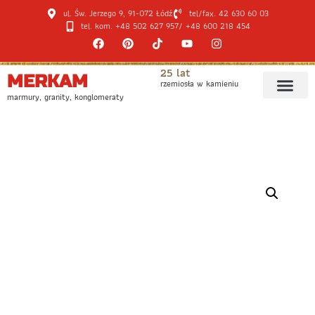
ul. Św. Jerzego 9, 91-072 Łódź
tel/fax. 42 630 60 03
tel. kom. +48 502 627 957
/ +48 600 218 454
25 lat
MERKAM
rzemiosła w kamieniu
marmury, granity, konglomeraty