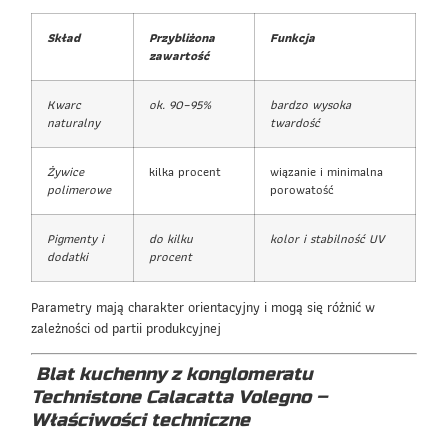
Skład
Przybliżona
Funkcja
zawartość
Kwarc
ok. 90–95%
bardzo wysoka
naturalny
twardość
Żywice
kilka procent
wiązanie i minimalna
polimerowe
porowatość
Pigmenty i
do kilku
kolor i stabilność UV
dodatki
procent
Parametry mają charakter orientacyjny i mogą się różnić w
zależności od partii produkcyjnej
Blat kuchenny z konglomeratu
Technistone Calacatta Volegno –
Właściwości techniczne