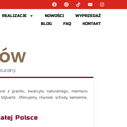
REALIZACJE
NOWOŚCI
WYPRZEDAŻ
BLOG
FAQ
KONTAKT
tów
turalny
ne z granitu, kwarcytu naturalnego, marmuru
 SiQuartz. Oferujemy również schody kamienne,
ałej Polsce