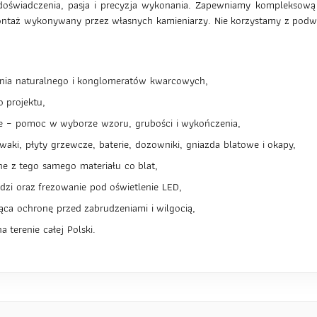
doświadczenia, pasja i precyzja wykonania. Zapewniamy kompleksową r
y montaż wykonywany przez własnych kamieniarzy. Nie korzystamy z po
nia naturalnego i konglomeratów kwarcowych,
 projektu,
ne – pomoc w wyborze wzoru, grubości i wykończenia,
ki, płyty grzewcze, baterie, dozowniki, gniazda blatowe i okapy,
e z tego samego materiału co blat,
dzi oraz frezowanie pod oświetlenie LED,
ąca ochronę przed zabrudzeniami i wilgocią,
 terenie całej Polski.