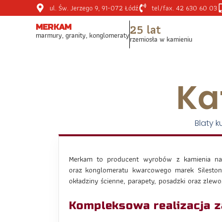
ul. Św. Jerzego 9, 91-072 Łódź
tel/fax. 42 630 60 03
25 lat
MERKAM
marmury, granity, konglomeraty
rzemiosła w kamieniu
Ka
Blaty 
Merkam to producent wyrobów z kamienia nat
oraz konglomeratu kwarcowego marek Silestone
okładziny ścienne, parapety, posadzki oraz zle
Kompleksowa realizacja 