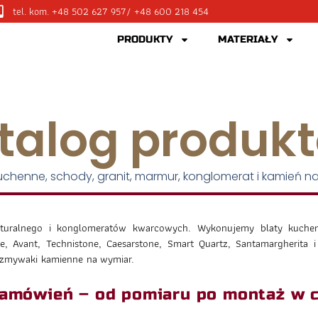
tel. kom. +48 502 627 957
/ +48 600 218 454
PRODUKTY
MATERIAŁY
talog produk
kuchenne, schody, granit, marmur, konglomerat i kamień na
uralnego i konglomeratów kwarcowych. Wykonujemy blaty kuchen
, Avant, Technistone, Caesarstone, Smart Quartz, Santamargherita i
wozmywaki kamienne na wymiar.
zamówień – od pomiaru po montaż w c