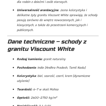
dla rodzin z dziećmi i osób starszych.
Uniwersalność aranżacyjna
: Jasna kolorystyka i
delikatne żyły granitu Viscount White sprawiają, że schody
pasują zarówno do wnętrz nowoczesnych, jak i
klasycznych, a także do przestrzeni komercyjnych i
publicznych.
Dane techniczne – schody z
granitu Viscount White
Rodzaj kamienia:
granit naturalny
Pochodzenie
: Indie (Andhra Pradesh, Tamil Nadu)
Kolorystyka
: biel, szarość, czerń, krem (dynamiczne
użylenie)
Twardość:
6–7 w skali Mohsa
Gęstość:
2600–2750 kg/m³
Nasiąkliwość:
0,1–0,5%