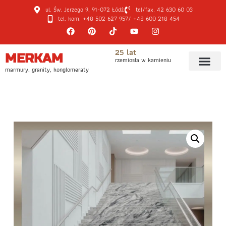
ul. Św. Jerzego 9, 91-072 Łódź
tel/fax. 42 630 60 03
tel. kom. +48 502 627 957
/ +48 600 218 454
25 lat
MERKAM
rzemiosła w kamieniu
marmury, granity, konglomeraty