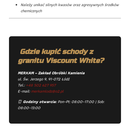
Należy unikać silnych kwasów oraz agresywnych środków
chemicznych
Gdzie kupić schody z
granitu Viscount White?
MERKAM – Zakład Obróbki Kamienia
ul. Św. Jerzego 9, 91-072 Łódź
Tel.:
+48 502 627 957
E-mail:
merkamlodz@o2.pl
⏰
Godziny otwarcia:
Pon–Pt: 08:00–17:00 | Sob:
08:00–13:00