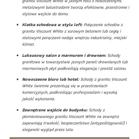
granitu Viscount White w jasnym holu z nowoczesnymi,
metalowymi balustradami tworzą efektowne, przestronne i
stylowe wejście do domu.
Klatka schodowa w stylu loft
: Połączenie schodów z
granitu Viscount White z surowym betonem lub cegłą i
stalowymi poręczami nadaje wnętrzu industrialny, miejski
klimat.
Luksusowy salon z marmurem i drewnem:
Schody
granitowe w towarzystwie jasnych paneli drewnianych lub
marmurowych płyt podkreślają elegancję i prestiż salonu.
Nowoczesne biuro lub hotel:
Schody z granitu Viscount
White świetnie prezentują się w przestrzeniach
komercyjnych, podkreślając profesjonalizm i wysoką
jakość wykonania.
Zewnętrzne wejście do budynku:
Schody z
płomieniowanego granitu Viscount White na zewnątrz
zapewniają trwałość, bezpieczeństwo (antypoślizgowość) i
elegancki wygląd przez lata.