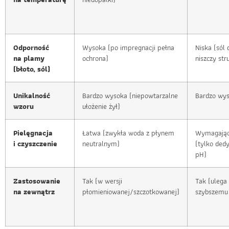
Odporność
Wysoka (po impregnacji pełna
Niska (sól
na plamy
ochrona)
niszczy str
(błoto, sól)
Unikalność
Bardzo wysoka (niepowtarzalne
Bardzo wy
wzoru
ułożenie żył)
Pielęgnacja
Łatwa (zwykła woda z płynem
Wymagają
i czyszczenie
neutralnym)
(tylko ded
pH)
Zastosowanie
Tak (w wersji
Tak (ulega
na zewnątrz
płomieniowanej/szczotkowanej)
szybszemu 