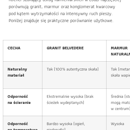
porównują granit, marmur oraz konglomerat kwarcowy
pod kątem wytrzymałości na intensywny ruch pieszy.
Poniżej znajduje się praktyczne porównanie użytkowe.
CECHA
GRANIT BELVEDERE
MARMUR
NATURAL
Naturalny
Tak (100% autentyczna skała)
Tak (meta
materiał
skała wapi
Odporność
Ekstremalnie wysoka (brak
Średnia (st
na ścieranie
ścieżek wydeptanych)
mogą mato
w centrum
Odporność
Bardzo wysoka (ogień,
Wysoka
na temperaturę
niedopałki)