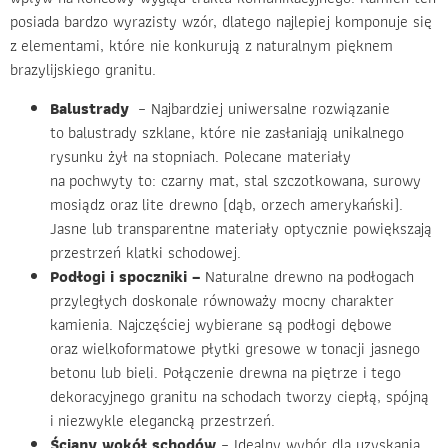
posiada bardzo wyrazisty wzór, dlatego najlepiej komponuje się
z elementami, które nie konkurują z naturalnym pięknem
brazylijskiego granitu.
Balustrady
– Najbardziej uniwersalne rozwiązanie
to balustrady szklane, które nie zasłaniają unikalnego
rysunku żył na stopniach. Polecane materiały
na pochwyty to: czarny mat, stal szczotkowana, surowy
mosiądz oraz lite drewno (dąb, orzech amerykański).
Jasne lub transparentne materiały optycznie powiększają
przestrzeń klatki schodowej.
Podłogi i spoczniki –
Naturalne drewno na podłogach
przyległych doskonale równoważy mocny charakter
kamienia. Najczęściej wybierane są podłogi dębowe
oraz wielkoformatowe płytki gresowe w tonacji jasnego
betonu lub bieli. Połączenie drewna na piętrze i tego
dekoracyjnego granitu na schodach tworzy ciepłą, spójną
i niezwykle elegancką przestrzeń.
Ściany wokół schodów
– Idealny wybór dla uzyskania