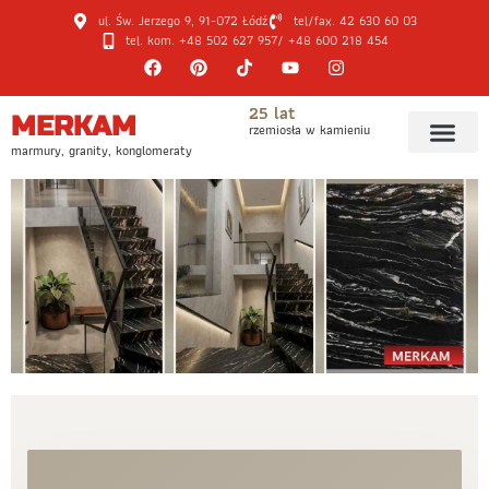
ul. Św. Jerzego 9, 91-072 Łódź
tel/fax. 42 630 60 03
tel. kom. +48 502 627 957
/ +48 600 218 454
25 lat
MERKAM
rzemiosła w kamieniu
marmury, granity, konglomeraty