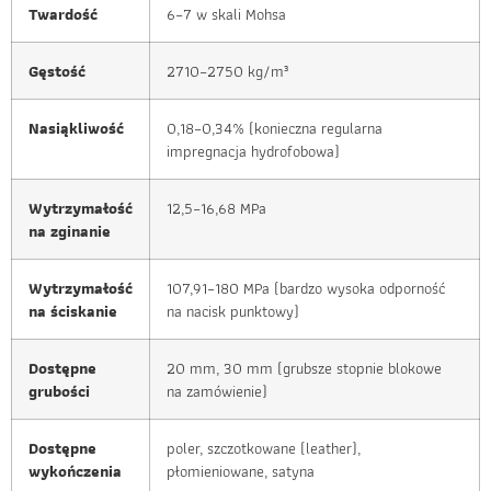
Twardość
6–7 w skali Mohsa
Gęstość
2710–2750 kg/m³
Nasiąkliwość
0,18–0,34% (konieczna regularna
impregnacja hydrofobowa)
Wytrzymałość
12,5–16,68 MPa
na zginanie
Wytrzymałość
107,91–180 MPa (bardzo wysoka odporność
na ściskanie
na nacisk punktowy)
Dostępne
20 mm, 30 mm (grubsze stopnie blokowe
grubości
na zamówienie)
Dostępne
poler, szczotkowane (leather),
wykończenia
płomieniowane, satyna