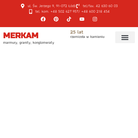
ul. Św. Jerzego 9, 91-072 Łódź
tel/fax. 42 630 60 03
tel. kom. +48 502 627 957
/ +48 600 218 454
25 lat
MERKAM
rzemiosła w kamieniu
marmury, granity, konglomeraty
STRONA GŁÓWNA
MATERIAL
BLATY KUCHENNE Z KAMIENIA I KONGLOMERATU W PIOTRKOWIE
TRYBUNALSKIM
Blaty kuchenne
z kamienia
i konglomeratu
w Piotrkowie
Trybunalskim