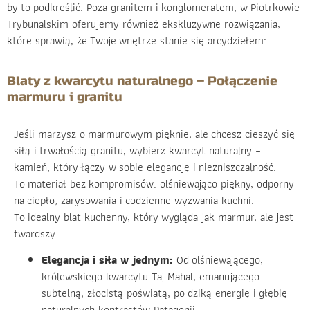
by to podkreślić. Poza granitem i konglomeratem, w Piotrkowie
Trybunalskim oferujemy również ekskluzywne rozwiązania,
które sprawią, że Twoje wnętrze stanie się arcydziełem:
Blaty z kwarcytu naturalnego – Połączenie
marmuru i granitu
Jeśli marzysz o marmurowym pięknie, ale chcesz cieszyć się
siłą i trwałością granitu, wybierz kwarcyt naturalny –
kamień, który łączy w sobie elegancję i niezniszczalność.
To materiał bez kompromisów: olśniewająco piękny, odporny
na ciepło, zarysowania i codzienne wyzwania kuchni.
To idealny blat kuchenny, który wygląda jak marmur, ale jest
twardszy.
Elegancja i siła w jednym:
Od olśniewającego,
królewskiego kwarcytu Taj Mahal, emanującego
subtelną, złocistą poświatą, po dziką energię i głębię
naturalnych kontrastów Patagonii.