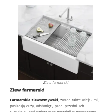
Zlew farmerski
Zlew farmerski
Farmerskie zlewozmywaki
, zwane także wiejskimi,
posiadają duży, odsłonięty panel przedni. Ich
rustykalny styl wplata nutę nostalgii w nowoczesne