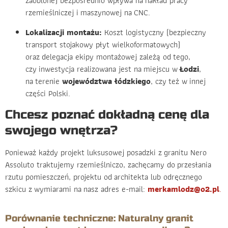
zaoblone) bezpośrednio wpływa na nakład pracy
rzemieślniczej i maszynowej na CNC.
Lokalizacji montażu:
Koszt logistyczny (bezpieczny
transport stojakowy płyt wielkoformatowych)
oraz delegacja ekipy montażowej zależą od tego,
czy inwestycja realizowana jest na miejscu w
Łodzi
,
na terenie
województwa łódzkiego
, czy też w innej
części Polski.
Chcesz poznać dokładną cenę dla
swojego wnętrza?
Ponieważ każdy projekt luksusowej posadzki z granitu Nero
Assoluto traktujemy rzemieślniczo, zachęcamy do przesłania
rzutu pomieszczeń, projektu od architekta lub odręcznego
szkicu z wymiarami na nasz adres e-mail:
merkamlodz@o2.pl
.
Porównanie techniczne: Naturalny granit