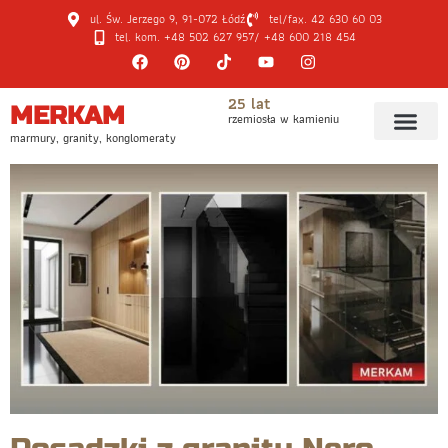
ul. Św. Jerzego 9, 91-072 Łódź
tel/fax. 42 630 60 03
tel. kom. +48 502 627 957
/ +48 600 218 454
25 lat
MERKAM
rzemiosła w kamieniu
marmury, granity, konglomeraty