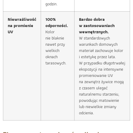
godzin.
Niewrażliwość
100%
Bardzo dobra
na promienie
odporności.
w zastosowaniach
UV
Kolor
wewnętrznych.
nie blaknie
W standardowych
nawet przy
warunkach domowych
wielkich
materiał zachowuje kolor
oknach
i estetykę przez lata.
tarasowych.
W przypadku długotrwałej
ekspozycji na intensywne
promieniowanie UV
na zewnątrz żywice mogą
z czasem ulegać
naturalnemu starzeniu,
powodując matowienie
lub niewielkie zmiany
odcienia.