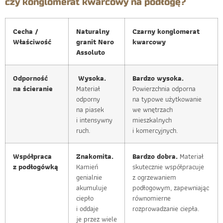
czy konglomerat kwarcowy na podłogę?
Cecha /
Naturalny
Czarny konglomerat
Właściwość
granit Nero
kwarcowy
Assoluto
Odporność
Wysoka.
Bardzo wysoka.
na ścieranie
Materiał
Powierzchnia odporna
odporny
na typowe użytkowanie
na piasek
we wnętrzach
i intensywny
mieszkalnych
ruch.
i komercyjnych.
Współpraca
Znakomita.
Bardzo dobra.
Materiał
z podłogówką
Kamień
skutecznie współpracuje
genialnie
z ogrzewaniem
akumuluje
podłogowym, zapewniając
ciepło
równomierne
i oddaje
rozprowadzanie ciepła.
je przez wiele