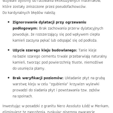
wzywani byliśmy do ratowania ekskluzywnych materiałów,
które zostały zniszczone przez pseudofachowców.
Do kardynalnych błędów należą:
Zignorowanie dylatacji przy ogrzewaniu
podłogowym:
Brak zachowania przerw dylatacyjnych
powoduje, że rozszerzający się pod wpływem ciepła
kamień zaczyna pękać lub odspajać się od podłoża.
Użycie szarego kleju budowlanego:
Tanie kleje
na bazie szarego cementu trwale przebarwiają naturalny
kamień, tworząc pod powierzchnią tłuste, niemożliwe
do usunięcia plamy.
Brak weryfikacji poziomów:
Układanie płyt na grubą
warstwę kleju w celu „zgubienia” krzywizn wylewki
prowadzi do siadania płyt i powstawania tzw. zębów
na spoinach.
Inwestując w posadzki z granitu Nero Assoluto Łódź w Merkam,
eliminujesz te zagrożenia, zyskując pisemną gwarancję