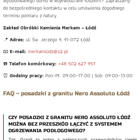
wybudowanego domu w województwie łódzkim? Zapraszamy
do bezpośredniego kontaktu w celu umówienia dogodnego
terminu pomiaru z natury.
Zakład Obróbki Kamienia Merkam – Łódź
📍
Adres:
ul. Św. Jerzego 9, 91-072 Łódź
📧
E-mail:
merkamlodz@o2.pl
☎️
Telefon komórkowy:
+48 502 627 957
⏰
Godziny pracy:
Pon–Pt: 09:00–17:00 | Sob: 09:00–13:00
FAQ – posadzki z granitu Nero Assoluto Łódź
CZY POSADZKI Z GRANITU NERO ASSOLUTO ŁÓDŹ
MOŻNA BEZ PRZESZKÓD ŁĄCZYĆ Z SYSTEMEM
OGRZEWANIA PODŁOGOWEGO?
Tak. Granit to jeden z najlepszych przewodników ciepła