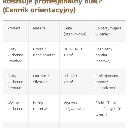
kosztuje profesjonalny blat?
(Cennik orientacyjny)
Produkt
Materiał
Cena
Co otrzymujesz
(szacunkowa)
w cenie?
Blaty
Granit /
900–1400
Bezpłatny
kuchenne
Konglomerat
zł/m²
pomiar
Standard
laserowy
Blaty
Marmur /
od 1100
Profesjonalny
kuchenne
Silestone
zł/m²
montaż
Premium
i doradztwo
Wyspy
Każdy
Wycena
Efekt „Total
kuchenne
materiał
indywidualna
Look” (ciągłość
wzoru)