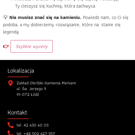
Ty cieszysz się kuchnią, która zachwyca.
💡
Nie musisz znać się na kamieniu.
Powiedz nam, co Ci się
podoba, a my dobierzemy rozwiązanie, które na stanie się
legendą.
👉
Szybkie wyceny
Lokalizacja
Zakład Obróbki Kamienia Merkam
ul. Św. Jerzego 9
91-072 Łódź
Kontakt
tel.
42 630 60 03
tel.
+48 502 627 957