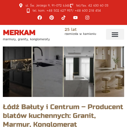
ul. Św. Jerzego 9, 91-072 Łódź
tel/fax. 42 630 60 03
tel. kom. +48 502 627 957
/ +48 600 218 454
25 lat
MERKAM
rzemiosła w kamieniu
marmury, granity, konglomeraty
Łódź Bałuty i Centrum – Producent
blatów kuchennych: Granit,
Marmur, Konglomerat