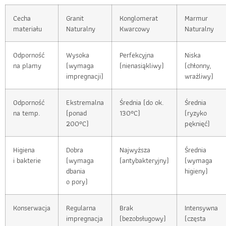
Cecha
Granit
Konglomerat
Marmur
materiału
Naturalny
Kwarcowy
Naturalny
Odporność
Wysoka
Perfekcyjna
Niska
na plamy
(wymaga
(nienasiąkliwy)
(chłonny,
impregnacji)
wrażliwy)
Odporność
Ekstremalna
Średnia (do ok.
Średnia
na temp.
(ponad
130°C)
(ryzyko
200°C)
pęknięć)
Higiena
Dobra
Najwyższa
Średnia
i bakterie
(wymaga
(antybakteryjny)
(wymaga
dbania
higieny)
o pory)
Konserwacja
Regularna
Brak
Intensywna
impregnacja
(bezobsługowy)
(częsta