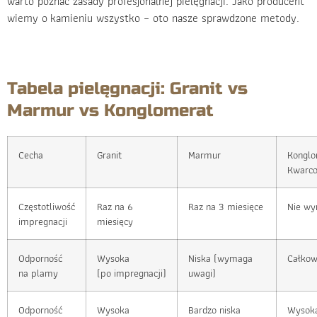
warto poznać zasady profesjonalnej pielęgnacji. Jako producent
wiemy o kamieniu wszystko – oto nasze sprawdzone metody.
Tabela pielęgnacji: Granit vs
Marmur vs Konglomerat
Cecha
Granit
Marmur
Konglo
Kwarc
Częstotliwość
Raz na 6
Raz na 3 miesięce
Nie w
impregnacji
miesięcy
Odporność
Wysoka
Niska (wymaga
Całkow
na plamy
(po impregnacji)
uwagi)
Odporność
Wysoka
Bardzo niska
Wysok