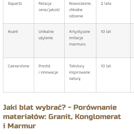
Siquartz
Relacja
Nowoczesne,
2 lata
cena/jakość
chłodne
odcienie
Avant
Unikalne
Artystyczne
10 lat
użylenie
imitacje
marmuru
Caesarstone
Prestiż
Tekstury
10 lat
i innowacje
inspirowane
naturą
Jaki blat wybrać? - Porównanie
materiałów: Granit, Konglomerat
i Marmur