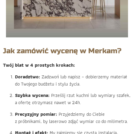
Jak zamówić wycenę w Merkam?
Twój blat w 4 prostych krokach:
Doradztwo:
Zadzwoń lub napisz – dobierzemy materiał
do Twojego budżetu i stylu życia.
Szybka wycena:
Prześlij rzut kuchni lub wymiary szafek,
a ofertę otrzymasz nawet w 24h.
Precyzyjny pomiar:
Przyjedziemy do Ciebie
z próbnikami, by laserowo zdjąć wymiar co do milimetra.
Montaż i efekt:
My zajmiemy się czystą instalacją,