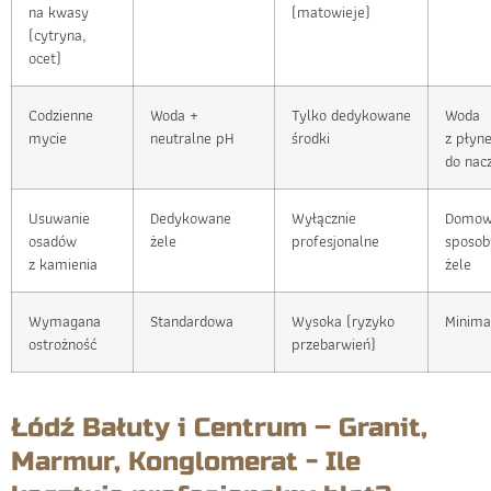
na kwasy
(matowieje)
(cytryna,
ocet)
Codzienne
Woda +
Tylko dedykowane
Woda
mycie
neutralne pH
środki
z płyn
do nac
Usuwanie
Dedykowane
Wyłącznie
Domo
osadów
żele
profesjonalne
sposob
z kamienia
żele
Wymagana
Standardowa
Wysoka (ryzyko
Minima
ostrożność
przebarwień)
Łódź Bałuty i Centrum – Granit,
Marmur, Konglomerat - Ile