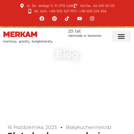
ul. Św. Jerzego 9, 91-072 Łódź
tel/fax. 42 630 60 03
tel. kom. +48 502 627 957
/ +48 600 218 454
25 lat
MERKAM
rzemiosła w kamieniu
marmury, granity, konglomeraty
Blog
STRONA GŁÓWNA
BLOG
BLATY KUCHENNE RODZAJE: GRANIT, KONGLOMERAT, MARMUR. POZNAJ
RÓŻNICE I WYBIERZ NAJLEPSZY BLAT KUCHENNY
16 Października, 2023
Blatykuchennelodz