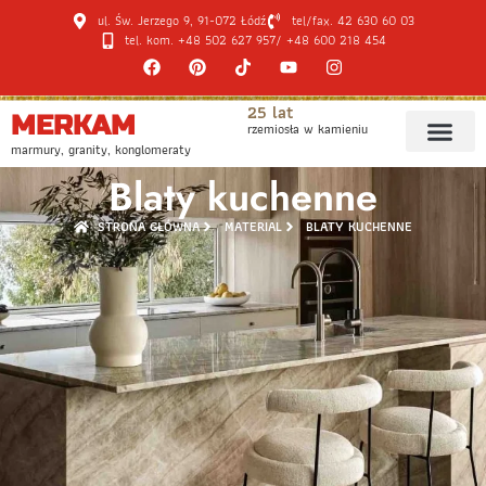
ul. Św. Jerzego 9, 91-072 Łódź
tel/fax. 42 630 60 03
tel. kom. +48 502 627 957
/ +48 600 218 454
25 lat
MERKAM
rzemiosła w kamieniu
marmury, granity, konglomeraty
Blaty kuchenne
STRONA GŁÓWNA
MATERIAL
BLATY KUCHENNE