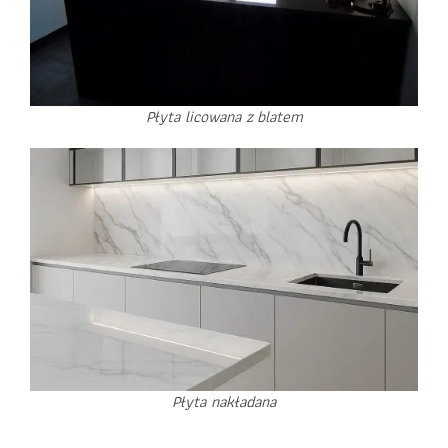
Płyta licowana z blatem
Płyta nakładana