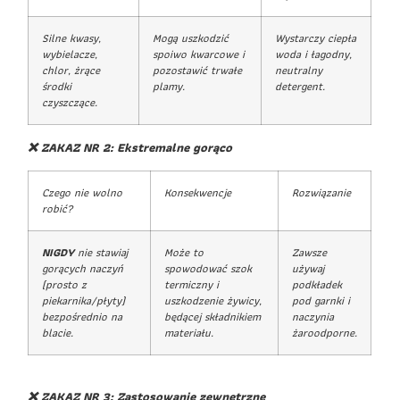
Silne kwasy,
Mogą uszkodzić
Wystarczy ciepła
wybielacze,
spoiwo kwarcowe i
woda i łagodny,
chlor, żrące
pozostawić trwałe
neutralny
środki
plamy.
detergent.
czyszczące.
❌ ZAKAZ NR 2: Ekstremalne gorąco
Czego nie wolno
Konsekwencje
Rozwiązanie
robić?
NIGDY
nie stawiaj
Może to
Zawsze
gorących naczyń
spowodować szok
używaj
(prosto z
termiczny i
podkładek
piekarnika/płyty)
uszkodzenie żywicy,
pod garnki i
bezpośrednio na
będącej składnikiem
naczynia
blacie.
materiału.
żaroodporne.
❌ ZAKAZ NR 3: Zastosowanie zewnętrzne