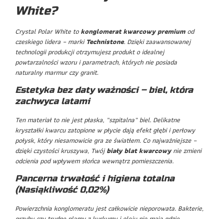
White?
Crystal Polar White to
konglomerat kwarcowy premium
od
czeskiego lidera – marki
Technistone
. Dzięki zaawansowanej
technologii produkcji otrzymujesz produkt o idealnej
powtarzalności wzoru i parametrach, których nie posiada
naturalny marmur czy granit.
Estetyka bez daty ważności – biel, która
zachwyca latami
Ten materiał to nie jest płaska, „szpitalna” biel. Delikatne
kryształki kwarcu zatopione w płycie dają efekt głębi i perłowy
połysk, który niesamowicie gra ze światłem. Co najważniejsze –
dzięki czystości kruszywa, Twój
biały blat kwarcowy
nie zmieni
odcienia pod wpływem słońca wewnątrz pomieszczenia.
Pancerna trwałość i higiena totalna
(Nasiąkliwość 0,02%)
Powierzchnia konglomeratu jest całkowicie nieporowata. Bakterie,
grzyby czy trudne plamy z kurkumy i oleju nie mają gdzie