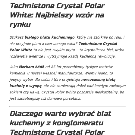
Technistone Crystal Polar
White: Najbielszy wzór na
rynku
Szukasz
białego blatu kuchennego
, który nie zżółknie po roku i
nie przyjmie plam z czerwonego wina?
Technistone Crystal
Polar White
to nie jest zwykła płyta – to krystaliczna biel, która
rozświetla wnętrze i wytrzymuje każdą kuchenną rewolucję.
Jako
Merkam Łódź
od 25 lat przerabiamy tysiące metrów
kamienia w naszej własnej manufakturze. Wiemy jedno: to
jedyny wybór dla osób, które projektują
nowoczesną białą
kuchnię z wyspą
, ale nie zamierzają drżeć nad każdym rozlanym
sokiem czy kawą. Crystal Polar White pozostaje nieskazitelny, bo
jest szczelniejszy niż domowa porcelana.
Dlaczego warto wybrać blat
kuchenny z konglomeratu
Technistone Crystal Polar