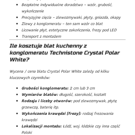
Bezpłatne indywidualne doradztwo – wzór, grubość,
wykończenie
Precyzyjne cięcia – zlewozmywaki, płyty, gniazda, okapy
Zlewy z konglomeratu – ten sam wzór co blat
Licowanie płyt, estetyczne zakończenia, frezy pod LED
Transport z montażem
Ile kosztuje blat kuchenny z
konglomeratu Technistone Crystal Polar
White?
Wycena / cena blatu Crystal Polar White zależy od kilku
kluczowych czynników:
Grubości konglomeratu:
2 cm lub 3 cm
Wymiarów blatów:
długość, szerokość, kształt
Rodzaju i liczby otworów:
pod zlewozmywak, płytę
grzewczą, baterię itp.
Wykończenia krawędzi (frezy):
rodzaj frezowania
krawędzi
Lokalizacji montażu:
Łódź, woj. łódzkie czy inna część
Polski