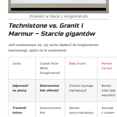
Ociekacz w blacie z konglomeratu
Technistone vs. Granit i
Marmur – Starcie gigantów
Jeśli zastanawiasz się, czy warto dopłacić do konglomeratu
kwarcowego, spójrz na to zestawienie:
Cecha
Crystal Polar
Biały Granit
Marmur
White
Carrara
(konglomerat)
Odporność
Ekstremalna
Średnia (wymaga
Bardzo
na plamy
(nie chłonie)
impregnacji)
niska (pije
wszystko)
Trwałość
Gwarantowana
Zawsze
Szarzeje
koloru
biel
szary/nakrapiany
z czasem