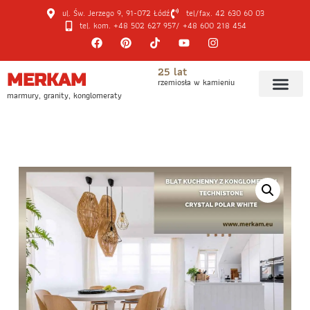
ul. Św. Jerzego 9, 91-072 Łódź
tel/fax. 42 630 60 03
tel. kom. +48 502 627 957
/ +48 600 218 454
25 lat
MERKAM
rzemiosła w kamieniu
marmury, granity, konglomeraty