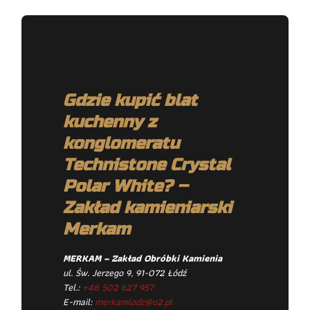
Gdzie kupić blat
kuchenny z
konglomeratu
Technistone Crystal
Polar White? –
Zakład kamieniarski
Merkam
MERKAM – Zakład Obróbki Kamienia
ul. Św. Jerzego 9, 91-072 Łódź
Tel.:
+48 502 627 957
E-mail:
merkamlodz@o2.pl