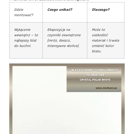
Gdzie
Czego unikać?
Dlaczego?
montować?
Wyłącznie
Ekspozycja na
Może to
wewnątrz – to
czynniki zewnętrzne
uszkodzić
najlepszy blat
(mróz, deszcz,
materiał i trwale
do kuchni.
intensywne słońce).
zmienić kolor
blatu.