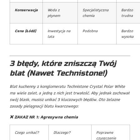
Konserwacja
Woda z
Specjalistyczna
Bardzo
płynem
chemia
trudna
Cena (Łódź)
Inwestycja na
Podobna
Bardzo
lata
wysoka
3 błędy, które zniszczą Twój
blat (Nawet Technistone!)
Blat kuchenny z konglomeratu Technistone Crystal Polar White
ma wiele zalet, a jedną z nich jest trwałość. Aby jednak zachował
swój blask, musisz unikać 3 kluczowych błędów. Oto żelazne
zasady pielęgnacji blatu kwarcowego:
❌ ZAKAZ NR 1: Agresywna chemia
Czego unikać?
Dlaczego?
Poprawne
czyszczenie