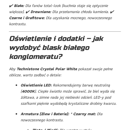
✔️
Białe:
Dla fanów total-look (kuchnia staje się optycznie
większa). ✔️
Drewniane:
Dla przełamania chłodu kamienia. ✔️
Czarne i Grafitowe:
Dla uzyskania mocnego, nowoczesnego
kontrastu.
Oświetlenie i dodatki – jak
wydobyć blask białego
konglomeratu?
Aby
Technistone Crystal Polar White
pokazał swoje pełne
oblicze, warto zadbać o detale:
Oświetlenie LED:
Rekomendujemy barwę neutralną
(
4000K
). Ciepłe światło może sprawić, że biel wyda się
żółtawa, a zimne nada jej niebieski odcień. LED-y pod
szafkami pięknie wydobędą krystaliczne drobiny kwarcu.
Armatura (Zlew i Bateria):
*
Czarny mat:
Dla
nowoczesnego kontrastu.
Złoto / Miedź:
Dla wnętrz w stylu