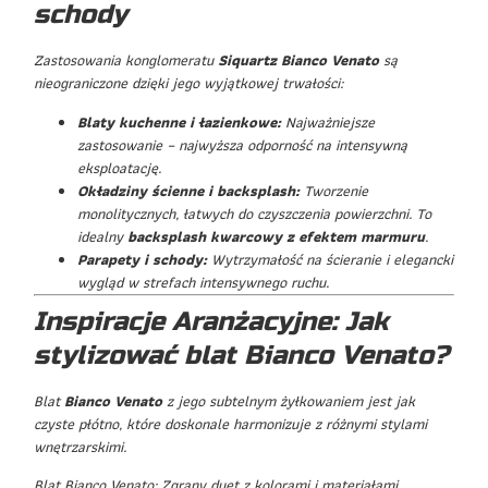
schody
Zastosowania konglomeratu
Siquartz Bianco Venato
są
nieograniczone dzięki jego wyjątkowej trwałości:
Blaty kuchenne i łazienkowe:
Najważniejsze
zastosowanie – najwyższa odporność na intensywną
eksploatację.
Okładziny ścienne i backsplash:
Tworzenie
monolitycznych, łatwych do czyszczenia powierzchni. To
idealny
backsplash kwarcowy z efektem marmuru
.
Parapety i schody:
Wytrzymałość na ścieranie i elegancki
wygląd w strefach intensywnego ruchu.
Inspiracje Aranżacyjne: Jak
stylizować blat Bianco Venato?
Blat
Bianco Venato
z jego subtelnym żyłkowaniem jest jak
czyste płótno, które doskonale harmonizuje z różnymi stylami
wnętrzarskimi.
Blat Bianco Venato: Zgrany duet z kolorami i materiałami