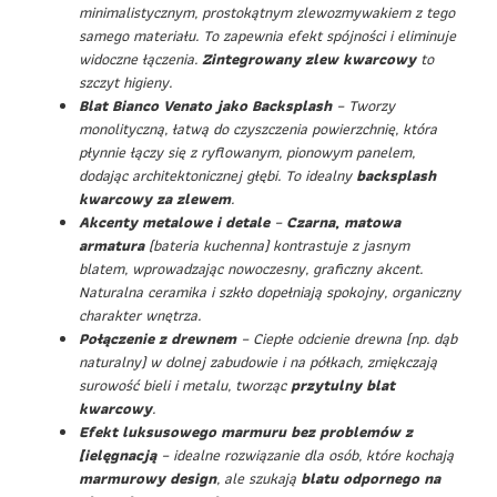
minimalistycznym, prostokątnym zlewozmywakiem z tego
samego materiału. To zapewnia efekt spójności i eliminuje
widoczne łączenia.
Zintegrowany zlew kwarcowy
to
szczyt higieny.
Blat Bianco Venato jako Backsplash
– Tworzy
monolityczną, łatwą do czyszczenia powierzchnię, która
płynnie łączy się z ryflowanym, pionowym panelem,
dodając architektonicznej głębi. To idealny
backsplash
kwarcowy za zlewem
.
Akcenty metalowe i detale
–
Czarna, matowa
armatura
(bateria kuchenna) kontrastuje z jasnym
blatem, wprowadzając nowoczesny, graficzny akcent.
Naturalna ceramika i szkło dopełniają spokojny, organiczny
charakter wnętrza.
Połączenie z drewnem
– Ciepłe odcienie drewna (np. dąb
naturalny) w dolnej zabudowie i na półkach, zmiękczają
surowość bieli i metalu, tworząc
przytulny blat
kwarcowy
.
Efekt luksusowego marmuru bez problemów z
[ielęgnacją
– idealne rozwiązanie dla osób, które kochają
marmurowy design
, ale szukają
blatu odpornego na