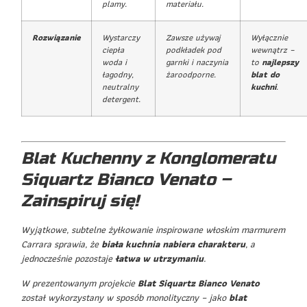
plamy.
materiału.
Rozwiązanie
Wystarczy
Zawsze używaj
Wyłącznie
ciepła
podkładek pod
wewnątrz –
woda i
garnki i naczynia
to
najlepszy
łagodny,
żaroodporne.
blat do
neutralny
kuchni
.
detergent.
Blat Kuchenny z Konglomeratu
Siquartz Bianco Venato –
Zainspiruj się!
Wyjątkowe, subtelne żyłkowanie inspirowane włoskim marmurem
Carrara sprawia, że
biała kuchnia nabiera charakteru
, a
jednocześnie pozostaje
łatwa w utrzymaniu
.
W prezentowanym projekcie
Blat Siquartz Bianco Venato
został wykorzystany w sposób monolityczny – jako
blat