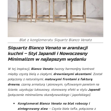
Blat z konglomeratu Siquartz Bianco Venato
Siquartz Bianco Venato w aranżacji
kuchni – Styl Japandi i Nowoczesny
Minimalizm w najlepszym wydaniu
W tej inspiracji,
Bianco Venato
tworzy harmonijny kontrast
między czystą bielą a ciepłymi,
drewnianymi akcentami
. Został
połączony z naturalnymi,
matowymi frontami z fakturą
drewna
, czarną armaturą i pionowym, ryflowanym panelem na
ścianie, uzyskując luksusowy, stonowany efekt w stylu
Japandi
(połączenie minimalizmu skandynawskiego i japońskiego).
Konglomerat Bianco Venato na blat roboczy i
zintegrowany zlew
– Czysta biała tafla, połączona z