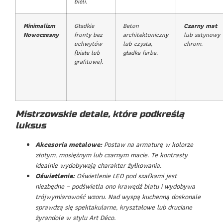
bieli.
Minimalizm
Gładkie
Beton
Czarny mat
Nowoczesny
fronty bez
architektoniczny
lub satynowy
uchwytów
lub czysta,
chrom.
(białe lub
gładka farba.
grafitowe).
Mistrzowskie detale, które podkreślą
luksus
Akcesoria metalowe:
Postaw na armaturę w kolorze
złotym, mosiężnym lub czarnym macie. Te kontrasty
idealnie wydobywają charakter żyłkowania.
Oświetlenie:
Oświetlenie LED pod szafkami jest
niezbędne – podświetla ono krawędź blatu i wydobywa
trójwymiarowość wzoru. Nad wyspą kuchenną doskonale
sprawdzą się spektakularne, kryształowe lub druciane
żyrandole w stylu Art Déco.