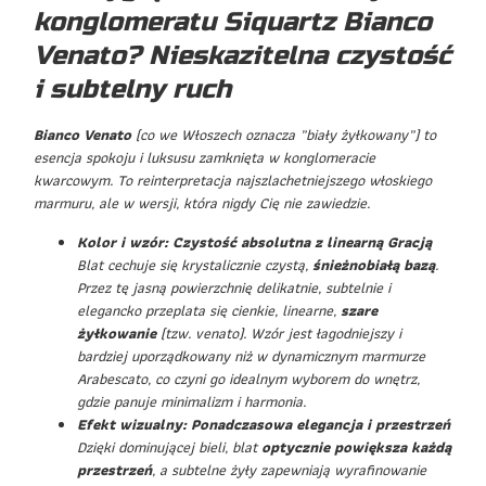
konglomeratu Siquartz Bianco
Venato? Nieskazitelna czystość
i subtelny ruch
Bianco Venato
(co we Włoszech oznacza „biały żyłkowany”) to
esencja spokoju i luksusu zamknięta w konglomeracie
kwarcowym. To reinterpretacja najszlachetniejszego włoskiego
marmuru, ale w wersji, która nigdy Cię nie zawiedzie.
Kolor i wzór: Czystość absolutna z linearną Gracją
Blat cechuje się krystalicznie czystą,
śnieżnobiałą bazą
.
Przez tę jasną powierzchnię delikatnie, subtelnie i
elegancko przeplata się cienkie, linearne,
szare
żyłkowanie
(tzw. venato). Wzór jest łagodniejszy i
bardziej uporządkowany niż w dynamicznym marmurze
Arabescato, co czyni go idealnym wyborem do wnętrz,
gdzie panuje minimalizm i harmonia.
Efekt wizualny: Ponadczasowa elegancja i przestrzeń
Dzięki dominującej bieli, blat
optycznie powiększa każdą
przestrzeń
, a subtelne żyły zapewniają wyrafinowanie