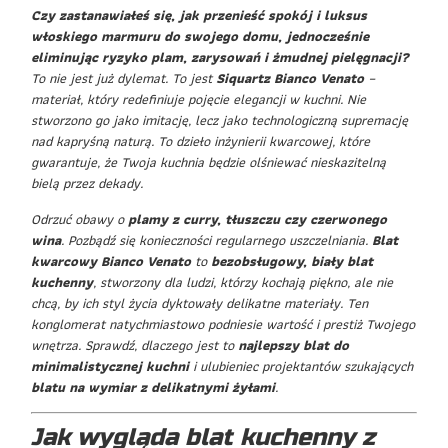
Czy zastanawiałeś się, jak przenieść spokój i luksus
włoskiego marmuru do swojego domu, jednocześnie
eliminując ryzyko plam, zarysowań i żmudnej pielęgnacji?
To nie jest już dylemat. To jest
Siquartz Bianco Venato
–
materiał, który redefiniuje pojęcie elegancji w kuchni. Nie
stworzono go jako imitację, lecz jako technologiczną supremację
nad kapryśną naturą. To dzieło inżynierii kwarcowej, które
gwarantuje, że Twoja kuchnia będzie olśniewać nieskazitelną
bielą przez dekady.
Odrzuć obawy o
plamy z curry, tłuszczu czy czerwonego
wina
. Pozbądź się konieczności regularnego uszczelniania.
Blat
kwarcowy Bianco Venato
to
bezobsługowy, biały blat
kuchenny
, stworzony dla ludzi, którzy kochają piękno, ale nie
chcą, by ich styl życia dyktowały delikatne materiały. Ten
konglomerat natychmiastowo podniesie wartość i prestiż Twojego
wnętrza. Sprawdź, dlaczego jest to
najlepszy blat do
minimalistycznej kuchni
i ulubieniec projektantów szukających
blatu na wymiar z delikatnymi żyłami
.
Jak wygląda blat kuchenny z