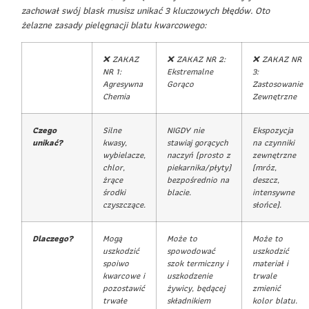
zachował swój blask musisz unikać 3 kluczowych błędów. Oto
żelazne zasady pielęgnacji blatu kwarcowego:
❌ ZAKAZ
❌ ZAKAZ NR 2:
❌ ZAKAZ NR
NR 1:
Ekstremalne
3:
Agresywna
Gorąco
Zastosowanie
Chemia
Zewnętrzne
Czego
Silne
NIGDY nie
Ekspozycja
unikać?
kwasy,
stawiaj gorących
na czynniki
wybielacze,
naczyń (prosto z
zewnętrzne
chlor,
piekarnika/płyty)
(mróz,
żrące
bezpośrednio na
deszcz,
środki
blacie.
intensywne
czyszczące.
słońce).
Dlaczego?
Mogą
Może to
Może to
uszkodzić
spowodować
uszkodzić
spoiwo
szok termiczny i
materiał i
kwarcowe i
uszkodzenie
trwale
pozostawić
żywicy, będącej
zmienić
trwałe
składnikiem
kolor blatu.