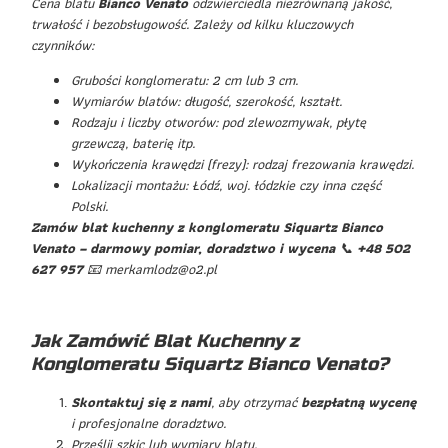
Cena blatu
Bianco Venato
odzwierciedla niezrównaną jakość,
trwałość i bezobsługowość. Zależy od kilku kluczowych
czynników:
Grubości konglomeratu: 2 cm lub 3 cm.
Wymiarów blatów: długość, szerokość, kształt.
Rodzaju i liczby otworów: pod zlewozmywak, płytę
grzewczą, baterię itp.
Wykończenia krawędzi (frezy): rodzaj frezowania krawędzi.
Lokalizacji montażu: Łódź, woj. łódzkie czy inna część
Polski.
Zamów blat kuchenny z konglomeratu Siquartz Bianco
Venato – darmowy pomiar, doradztwo i wycena
📞
+48 502
627 957
📧 merkamlodz@o2.pl
Jak Zamówić Blat Kuchenny z
Konglomeratu Siquartz Bianco Venato?
Skontaktuj się z nami
, aby otrzymać
bezpłatną wycenę
i profesjonalne doradztwo.
Prześlij szkic lub wymiary blatu.