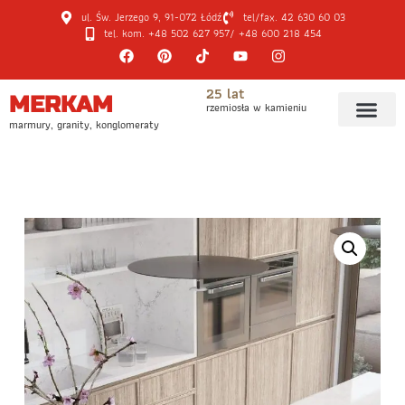
ul. Św. Jerzego 9, 91-072 Łódź
tel/fax. 42 630 60 03
tel. kom. +48 502 627 957
/ +48 600 218 454
25 lat
MERKAM
rzemiosła w kamieniu
marmury, granity, konglomeraty