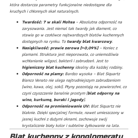
która dostarcza parametry funkcjonalne niedostępne dla
kruchych i chłonnych skał naturalnych.
Twardość: 7 w skali Mohsa
– Absolutna odporność na
zarysowania. Jest niemal tak twardy jak diament, co
stawia go w czołówce najtwardszych blatów kuchennych
dostępnych na rynku. To
twardy blat kwarcowy
.
Nasiąkliwość: prawie zerowa (≈0,09%)
– Koniec z
plamami. Struktura jest nieporowata, co uniemożliwia
wchłanianie wilgoci, bakterii i zabrudzeń. Jest to
higieniczny blat kuchenny
idealny dla każdej rodziny.
Odporność na plamy:
Bardzo wysoka – Blat Siquartz
Bianco Venato nie ulega najtrudniejszym zabrudzeniom
(wino, kawa, olej, soki). Płyny pozostają na powierzchni, co
czyni czyszczenie banalnie prostym (
blat odporny na
wino, kurkumę, buraki i jagody
).
Odporność na promieniowanie UV:
Blat Siquartz nie
blaknie. Dzięki specjalnej formule, nawet umieszczony w
jasnej kuchni z dużymi oknami, zachowuje swój
krystalicznie biały kolor i subtelne żyłkowanie na lata.
Blat kuchenny z konglomeratu