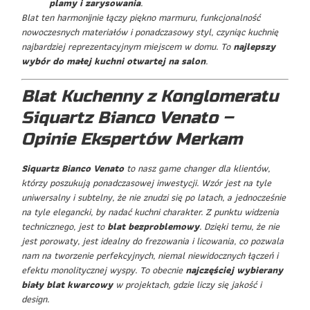
plamy i zarysowania
.
Blat ten harmonijnie łączy piękno marmuru, funkcjonalność
nowoczesnych materiałów i ponadczasowy styl, czyniąc kuchnię
najbardziej reprezentacyjnym miejscem w domu. To
najlepszy
wybór do małej kuchni otwartej na salon
.
Blat Kuchenny z Konglomeratu
Siquartz Bianco Venato –
Opinie Ekspertów Merkam
Siquartz Bianco Venato
to nasz game changer dla klientów,
którzy poszukują ponadczasowej inwestycji. Wzór jest na tyle
uniwersalny i subtelny, że nie znudzi się po latach, a jednocześnie
na tyle elegancki, by nadać kuchni charakter. Z punktu widzenia
technicznego, jest to
blat bezproblemowy
. Dzięki temu, że nie
jest porowaty, jest idealny do frezowania i licowania, co pozwala
nam na tworzenie perfekcyjnych, niemal niewidocznych łączeń i
efektu monolitycznej wyspy. To obecnie
najczęściej wybierany
biały blat kwarcowy
w projektach, gdzie liczy się jakość i
design.