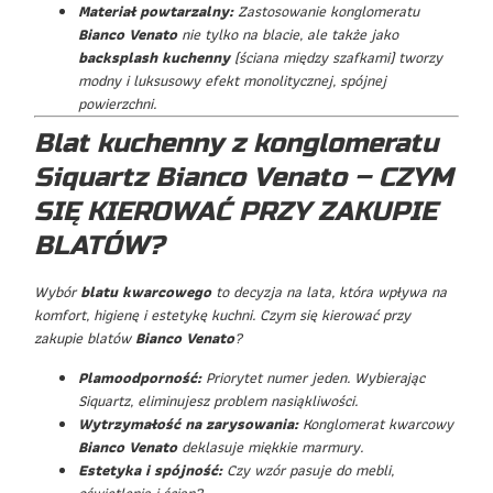
Materiał powtarzalny:
Zastosowanie konglomeratu
Bianco Venato
nie tylko na blacie, ale także jako
backsplash kuchenny
(ściana między szafkami) tworzy
modny i luksusowy efekt monolitycznej, spójnej
powierzchni.
Blat kuchenny z konglomeratu
Siquartz Bianco Venato – CZYM
SIĘ KIEROWAĆ PRZY ZAKUPIE
BLATÓW?
Wybór
blatu kwarcowego
to decyzja na lata, która wpływa na
komfort, higienę i estetykę kuchni. Czym się kierować przy
zakupie blatów
Bianco Venato
?
Plamoodporność:
Priorytet numer jeden. Wybierając
Siquartz, eliminujesz problem nasiąkliwości.
Wytrzymałość na zarysowania:
Konglomerat kwarcowy
Bianco Venato
deklasuje miękkie marmury.
Estetyka i spójność:
Czy wzór pasuje do mebli,
oświetlenia i ścian?