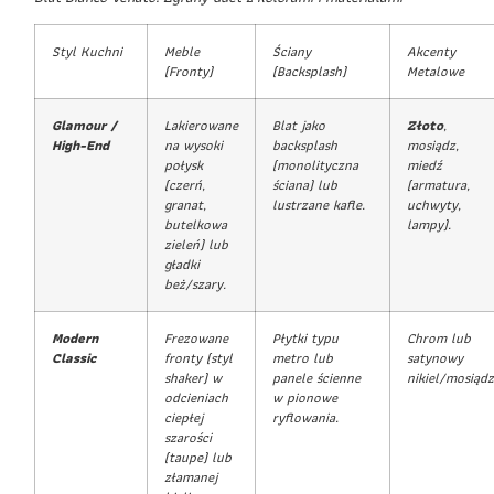
Styl Kuchni
Meble
Ściany
Akcenty
(Fronty)
(Backsplash)
Metalowe
Glamour /
Lakierowane
Blat jako
Złoto
,
High-End
na wysoki
backsplash
mosiądz,
połysk
(monolityczna
miedź
(czerń,
ściana) lub
(armatura,
granat,
lustrzane kafle.
uchwyty,
butelkowa
lampy).
zieleń) lub
gładki
beż/szary.
Modern
Frezowane
Płytki typu
Chrom lub
Classic
fronty (styl
metro lub
satynowy
shaker) w
panele ścienne
nikiel/mosiądz
odcieniach
w pionowe
ciepłej
ryflowania.
szarości
(taupe) lub
złamanej