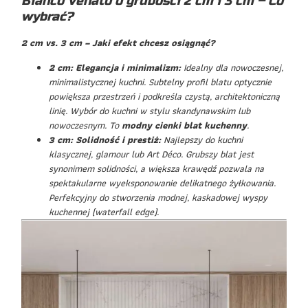
Bianco Venato o grubości 2 cm i 3 cm – Co
wybrać?
2 cm vs. 3 cm – Jaki efekt chcesz osiągnąć?
2 cm: Elegancja i minimalizm:
Idealny dla nowoczesnej,
minimalistycznej kuchni. Subtelny profil blatu optycznie
powiększa przestrzeń i podkreśla czystą, architektoniczną
linię. Wybór do kuchni w stylu skandynawskim lub
nowoczesnym. To
modny cienki blat kuchenny
.
3 cm: Solidność i prestiż:
Najlepszy do kuchni
klasycznej, glamour lub Art Déco. Grubszy blat jest
synonimem solidności, a większa krawędź pozwala na
spektakularne wyeksponowanie delikatnego żyłkowania.
Perfekcyjny do stworzenia modnej, kaskadowej wyspy
kuchennej (waterfall edge).