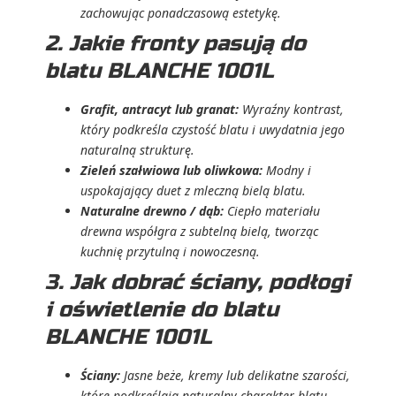
zachowując ponadczasową estetykę.
2. Jakie fronty pasują do
blatu BLANCHE 1001L
Grafit, antracyt lub granat:
Wyraźny kontrast,
który podkreśla czystość blatu i uwydatnia jego
naturalną strukturę.
Zieleń szałwiowa lub oliwkowa:
Modny i
uspokajający duet z mleczną bielą blatu.
Naturalne drewno / dąb:
Ciepło materiału
drewna współgra z subtelną bielą, tworząc
kuchnię przytulną i nowoczesną.
3. Jak dobrać ściany, podłogi
i oświetlenie do blatu
BLANCHE 1001L
Ściany:
Jasne beże, kremy lub delikatne szarości,
które podkreślają naturalny charakter blatu.