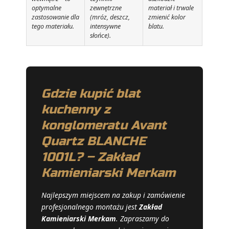
optymalne
zewnętrzne
materiał i trwale
zastosowanie dla
(mróz, deszcz,
zmienić kolor
tego materiału.
intensywne
blatu.
słońce).
Gdzie kupić blat
kuchenny z
konglomeratu Avant
Quartz BLANCHE
1001L? – Zakład
Kamieniarski Merkam
Najlepszym miejscem na zakup i zamówienie
profesjonalnego montażu jest
Zakład
Kamieniarski Merkam
. Zapraszamy do