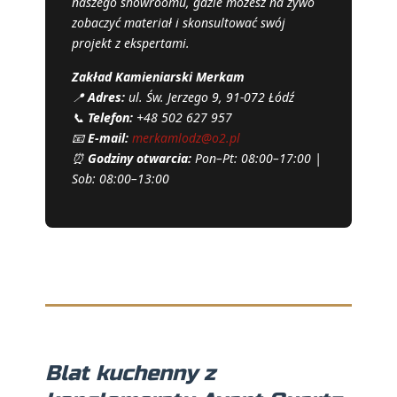
naszego showroomu, gdzie możesz na żywo
zobaczyć materiał i skonsultować swój
projekt z ekspertami.
Zakład Kamieniarski Merkam
📍
Adres:
ul. Św. Jerzego 9, 91-072 Łódź
📞
Telefon:
+48 502 627 957
📧
E-mail:
merkamlodz@o2.pl
⏰
Godziny otwarcia:
Pon–Pt: 08:00–17:00 |
Sob: 08:00–13:00
Blat kuchenny z