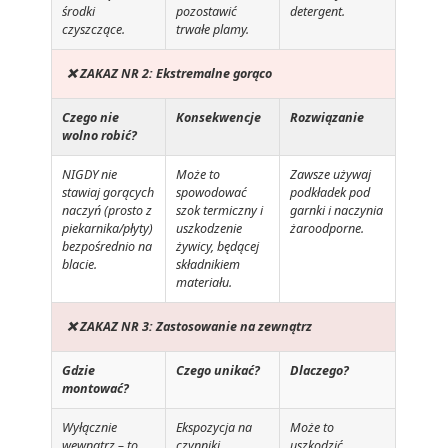
środki
pozostawić
detergent.
czyszczące.
trwałe plamy.
❌ ZAKAZ NR 2: Ekstremalne gorąco
Czego nie
Konsekwencje
Rozwiązanie
wolno robić?
NIGDY nie
Może to
Zawsze używaj
stawiaj gorących
spowodować
podkładek pod
naczyń (prosto z
szok termiczny i
garnki i naczynia
piekarnika/płyty)
uszkodzenie
żaroodporne.
bezpośrednio na
żywicy, będącej
blacie.
składnikiem
materiału.
❌ ZAKAZ NR 3: Zastosowanie na zewnątrz
Gdzie
Czego unikać?
Dlaczego?
montować?
Wyłącznie
Ekspozycja na
Może to
wewnątrz – to
czynniki
uszkodzić