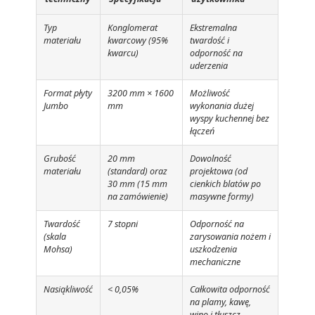
Typ
Konglomerat
Ekstremalna
materiału
kwarcowy (95%
twardość i
kwarcu)
odporność na
uderzenia
Format płyty
3200 mm × 1600
Możliwość
Jumbo
mm
wykonania dużej
wyspy kuchennej bez
łączeń
Grubość
20 mm
Dowolność
materiału
(standard) oraz
projektowa (od
30 mm (15 mm
cienkich blatów po
na zamówienie)
masywne formy)
Twardość
7 stopni
Odporność na
(skala
zarysowania nożem i
Mohsa)
uszkodzenia
mechaniczne
Nasiąkliwość
< 0,05%
Całkowita odporność
na plamy, kawę,
wino i tłuszcz