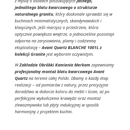
z myślą o osobach poszukujących
jasnego,
jednolitego blatu kwarcowego o strukturze
naturalnego granitu
, który doskonale sprawdzi się w
kuchniach minimalistycznych, skandynawskich i
klasycznych. Jeśli marzysz o przestrzeni, która
optycznie powiększa wnętrze, a jednocześnie pozostaje
odporna na zarysowania, plamy i codzienną
eksploatację –
Avant Quartz BLANCHE 1001L z
kolekcji Granite
jest wyborem oczywistym.
W
Zakładzie Obróbki Kamienia Merkam
zapewniamy
profesjonalny montaż blatu kwarcowego Avant
Quartz
na terenie całej Polski. Dbamy o każdy etap
realizacji – od pomiarów z natury, przez precyzyjne
doradztwo w doborze koloru do mebli i ścian, aż po
perfekcyjne wykończenie krawędzi oraz montaż
zlewozmywaka lub płyty indukcyjnej w sposób
harmonijny z projektem kuchni.