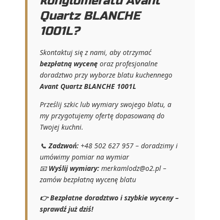
konglomeratu Avant
Quartz BLANCHE
1001L?
Skontaktuj się z nami, aby otrzymać
bezpłatną wycenę
oraz profesjonalne
doradztwo przy wyborze blatu kuchennego
Avant Quartz BLANCHE 1001L
Prześlij szkic lub wymiary swojego blatu, a
my przygotujemy ofertę dopasowaną do
Twojej kuchni.
📞
Zadzwoń:
+48 502 627 957 – doradzimy i
umówimy pomiar na wymiar
📧
Wyślij wymiary:
merkamlodz@o2.pl
–
zamów bezpłatną wycenę blatu
👉 Bezpłatne doradztwo i szybkie wyceny –
sprawdź już dziś!