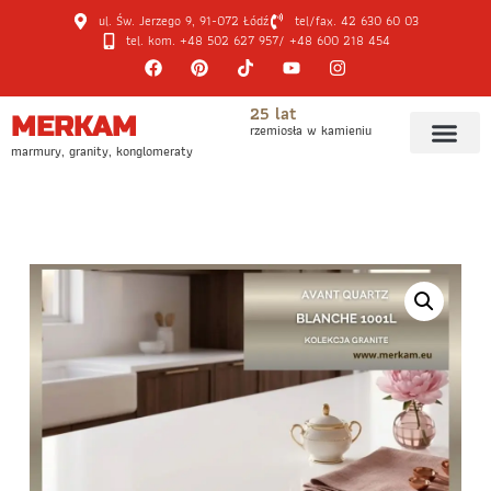
ul. Św. Jerzego 9, 91-072 Łódź
tel/fax. 42 630 60 03
tel. kom. +48 502 627 957
/ +48 600 218 454
25 lat
MERKAM
rzemiosła w kamieniu
marmury, granity, konglomeraty