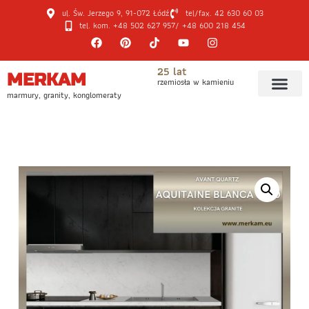
ul. Św. Jerzego 9, 91-072 Łódź
tel/fax. 42 630 60 03
tel. kom. +48 502 627 957
/ +48 600 218 454
25 lat
MERKAM
rzemiosła w kamieniu
marmury, granity, konglomeraty