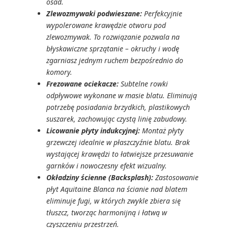
osad.
Zlewozmywaki podwieszane:
Perfekcyjnie
wypolerowane krawędzie otworu pod
zlewozmywak. To rozwiązanie pozwala na
błyskawiczne sprzątanie – okruchy i wodę
zgarniasz jednym ruchem bezpośrednio do
komory.
Frezowane ociekacze:
Subtelne rowki
odpływowe wykonane w masie blatu. Eliminują
potrzebę posiadania brzydkich, plastikowych
suszarek, zachowując czystą linię zabudowy.
Licowanie płyty indukcyjnej:
Montaż płyty
grzewczej idealnie w płaszczyźnie blatu. Brak
wystającej krawędzi to łatwiejsze przesuwanie
garnków i nowoczesny efekt wizualny.
Okładziny ścienne (Backsplash):
Zastosowanie
płyt Aquitaine Blanca na ścianie nad blatem
eliminuje fugi, w których zwykle zbiera się
tłuszcz, tworząc harmonijną i łatwą w
czyszczeniu przestrzeń.