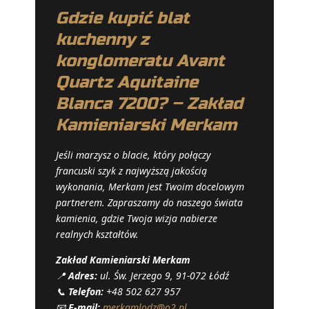
Gdzie kupić blat
kuchenny z
konglomeratu Avant
Quartz Aquitaine
Blanca 7200? – Zakład
Kamieniarski Merkam
Jeśli marzysz o blacie, który połączy
francuski szyk z najwyższą jakością
wykonania, Merkam jest Twoim docelowym
partnerem. Zapraszamy do naszego świata
kamienia, gdzie Twoja wizja nabierze
realnych kształtów.
Zakład Kamieniarski Merkam
📍
Adres:
ul. Św. Jerzego 9, 91-072 Łódź
📞
Telefon:
+48 502 627 957
📧
E-mail:
merkamlodz@o2.pl