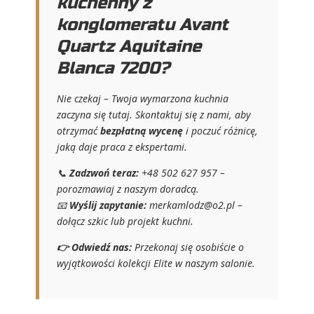
kuchenny z
konglomeratu Avant
Quartz Aquitaine
Blanca 7200?
Nie czekaj – Twoja wymarzona kuchnia
zaczyna się tutaj. Skontaktuj się z nami, aby
otrzymać
bezpłatną wycenę
i poczuć różnicę,
jaką daje praca z ekspertami.
📞
Zadzwoń teraz:
+48 502 627 957 –
porozmawiaj z naszym doradcą.
📧
Wyślij zapytanie:
merkamlodz@o2.pl
–
dołącz szkic lub projekt kuchni.
👉 Odwiedź nas:
Przekonaj się osobiście o
wyjątkowości kolekcji Elite w naszym salonie.