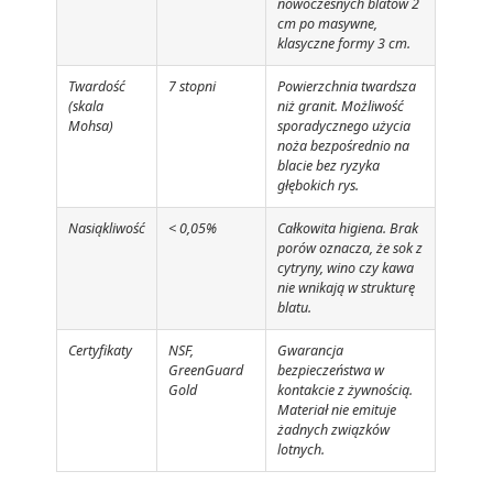
nowoczesnych blatów 2
cm po masywne,
klasyczne formy 3 cm.
Twardość
7 stopni
Powierzchnia twardsza
(skala
niż granit. Możliwość
Mohsa)
sporadycznego użycia
noża bezpośrednio na
blacie bez ryzyka
głębokich rys.
Nasiąkliwość
< 0,05%
Całkowita higiena. Brak
porów oznacza, że sok z
cytryny, wino czy kawa
nie wnikają w strukturę
blatu.
Certyfikaty
NSF,
Gwarancja
GreenGuard
bezpieczeństwa w
Gold
kontakcie z żywnością.
Materiał nie emituje
żadnych związków
lotnych.