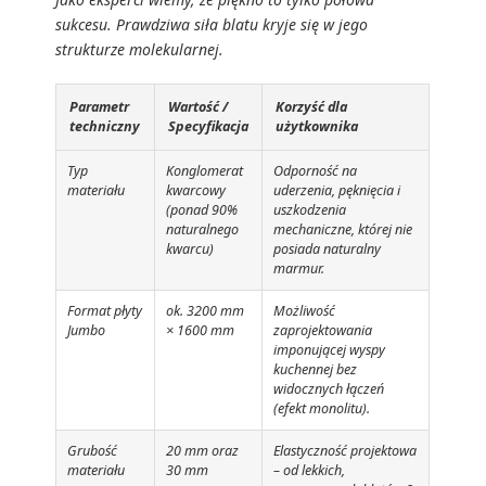
sukcesu. Prawdziwa siła blatu kryje się w jego
strukturze molekularnej.
Parametr
Wartość /
Korzyść dla
techniczny
Specyfikacja
użytkownika
Typ
Konglomerat
Odporność na
materiału
kwarcowy
uderzenia, pęknięcia i
(ponad 90%
uszkodzenia
naturalnego
mechaniczne, której nie
kwarcu)
posiada naturalny
marmur.
Format płyty
ok. 3200 mm
Możliwość
Jumbo
× 1600 mm
zaprojektowania
imponującej wyspy
kuchennej bez
widocznych łączeń
(efekt monolitu).
Grubość
20 mm oraz
Elastyczność projektowa
materiału
30 mm
– od lekkich,