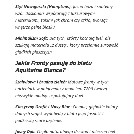
Styl Nowojorski (Hamptons):
Jasna baza i subtelny
wzór doskonale współgrają z luksusowymi
materiałami, takimi jak chrom czy szkło, tworząc
wnętrze pełne blasku.
Minimalizm Soft:
Dla tych, którzy kochają biel, ale
szukają materiału „z duszą”, który przełamie surowość
gładkich płaszczyzn.
Jakie Fronty pasują do blatu
Aquitaine Blanca?
Szałwiowa i brudna zieleń:
Matowe fronty w tych
odcieniach w połączeniu z modelem 7200 tworzą
niezwykle modny, uspokajający duet.
Klasyczny Grafit i Navy Blue:
Ciemne, głębokie kolory
dolnych szafek wydobędą z blatu jego jasność i
podkreślą szare użylenie.
Jasny Dąb:
Ciepło naturalnego drewna i mleczna biel